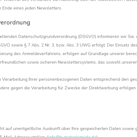
m Ende eines jeden Newsletters.
verordnung
ltenden Datenschutzgrundverordnung (DSGVO) informieren wir Sie, da
 DSGVO sowie § 7 Abs. 2 Nr. 3, bzw. Abs. 3 UWG erfolgt. Der Einsatz d
ierung des Anmeldeverfahrens, erfolgen auf Grundlage unserer berecht
zerfreundlichen sowie sicheren Newslettersystems, das sowohl unseren
igen Verarbeitung Ihrer personenbezogenen Daten entsprechend den ge
dere gegen die Verarbeitung für Zwecke der Direktwerbung erfolgen
 auf unentgeltliche Auskunft über Ihre gespeicherten Daten sowie gg