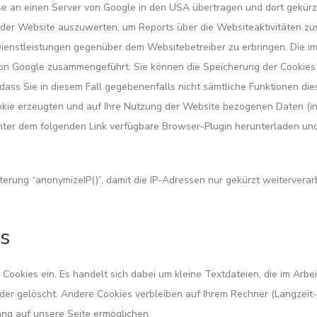
se an einen Server von Google in den USA übertragen und dort gekürzt
 der Website auszuwerten, um Reports über die Websiteaktivitäten z
ienstleistungen gegenüber dem Websitebetreiber zu erbringen. Die i
von Google zusammengeführt. Sie können die Speicherung der Cookies 
 dass Sie in diesem Fall gegebenenfalls nicht sämtliche Funktionen d
kie erzeugten und auf Ihre Nutzung der Website bezogenen Daten (ink
nter dem folgenden Link verfügbare Browser-Plugin herunterladen und 
erung “anonymizeIP()”, damit die IP-Adressen nur gekürzt weiterverar
s
r Cookies ein. Es handelt sich dabei um kleine Textdateien, die im Ar
r gelöscht. Andere Cookies verbleiben auf Ihrem Rechner (Langzeit
ng auf unsere Seite ermöglichen.