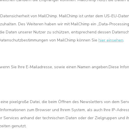
e Datensicherheit von MailChimp. MailChimp ist unter dem US-EU-Daten
nzuhalten. Des Weiteren haben wir mit MailChimp ein „Data-Processi
t, die Daten unserer Nutzer zu schützen, entsprechend dessen Datens
e Datenschutzbestimmungen von MailChimp können Sie
hier einsehen
.
 wenn Sie Ihre E-Mailadresse, sowie einen Namen angeben.Diese Inform
. eine pixelgroße Datei, die beim Öffnen des Newsletters von dem Se
Informationen zum Browser und Ihrem System, als auch Ihre IP-Adres
 Services anhand der technischen Daten oder der Zielgruppen und ih
zeiten genutzt.