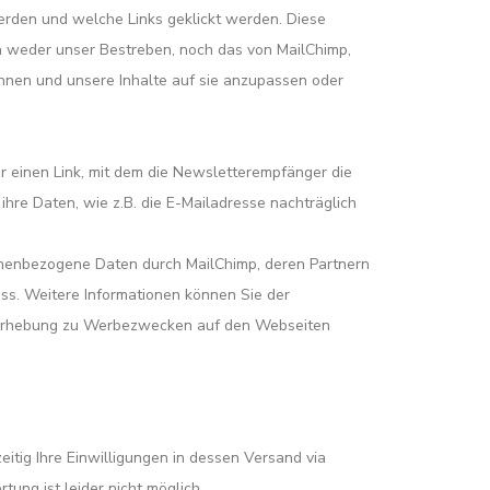
erden und welche Links geklickt werden. Diese
 weder unser Bestreben, noch das von MailChimp,
nnen und unsere Inhalte auf sie anzupassen oder
er einen Link, mit dem die Newsletterempfänger die
hre Daten, wie z.B. die E-Mailadresse nachträglich
onenbezogene Daten durch MailChimp, deren Partnern
uss. Weitere Informationen können Sie der
enerhebung zu Werbezwecken auf den Webseiten
itig Ihre Einwilligungen in dessen Versand via
ung ist leider nicht möglich.