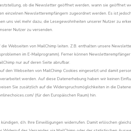
Feststellung, ob die Newsletter geöffnet werden, wann sie geöffnet w
en einzelnen Newsletterempfängern zugeordnet werden. Es ist jedoch
en uns viel mehr dazu, die Lesegewohnheiten unserer Nutzer zu erke
unserer Nutzer zu versenden.
f die Webseiten von MailChimp leiten. Z.B. enthalten unsere Newslett
gsproblemen im E-Mailprogramm). Ferner können Newsletterempfänger i
ailChimp nur auf deren Seite abrufbar.
auf den Webseiten von MailChimp Cookies eingesetzt und damit pers
) verarbeitet werden. Auf diese Datenerhebung haben wir keinen Einfl
eisen Sie zusätzlich auf die Widerspruchsmöglichkeiten in die Dat
onlinechoices.com/ (für den Europäischen Raum) hin.
ündigen, d.h. Ihre Einwilligungen widerrufen. Damit erlöschen gleichze
r Widerruf des Versandes via MailChimp oder der statistischen Auswert