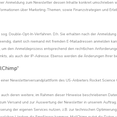
iner Anmeldung zum Newsletter dessen Inhalte konkret umschrieben wer
formationen über Marketing-Themen, sowie Finanzstrategien und Erleb
og. Double-Opt-In-Verfahren. D.h. Sie erhalten nach der Anmeldung ei
wendig, damit sich niemand mit fremden E-Mailadressen anmelden kan
, um den Anmeldeprozess entsprechend den rechtlichen Anforderunge
ts, als auch der IP-Adresse. Ebenso werden die Änderungen Ihrer bei
ilChimp“
“, einer Newsletterversandplattform des US-Anbieters Rocket Science
s auch deren weitere, im Rahmen dieser Hinweise beschriebenen Date
n zum Versand und zur Auswertung der Newsletter in unserem Auftrag
serung der eigenen Services nutzen, z.B. zur technischen Optimierun
 welchen Ländern die Empfänger kommen. MailChimp nutzt die Daten u