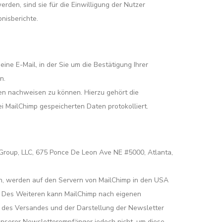
den, sind sie für die Einwilligung der Nutzer
nisberichte.
ne E-Mail, in der Sie um die Bestätigung Ihrer
n.
n nachweisen zu können. Hierzu gehört die
 MailChimp gespeicherten Daten protokolliert.
 Group, LLC, 675 Ponce De Leon Ave NE #5000, Atlanta,
n, werden auf den Servern von MailChimp in den USA
. Des Weiteren kann MailChimp nach eigenen
g des Versandes und der Darstellung der Newsletter
nserer Newsletterempfänger jedoch nicht, um diese